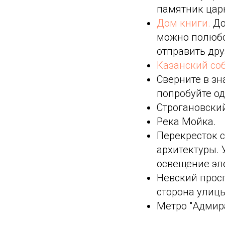
памятник царю
Дом книги.
До
можно полюбо
отправить дру
Казанский соб
Сверните в з
попробуйте од
Строгановски
Река Мойка.
Перекресток 
архитектуры. 
освещение эл
Невский просп
сторона улицы
Метро "Адмир