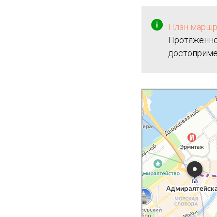
План маршру
Протяженнос
достоприме
Санкт‑Петербург
Лиговский проспект: как до