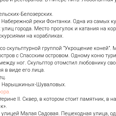
ельских-Белозерских.
с Набережной реки Фонтанки. Одна из самых к
 улиц города. Место прогулок и катания на ко
скурсиями на корабликах.
со скульптурной группой "Укрощение коней". 
стров с Спасским островом. Одному коню тур
между ног. Скульптор отомстил любовнику сво
я в виде его лица.
ец.
ц Нарышкиных-Шуваловых.
ора.
ерине II. Сквер, в котором стоит памятник, в 
к».
 улицей Малая Садовая. Пешеходная улица, о