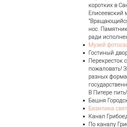
коротких в Са
Елисеевский 
"Вращающийся 
нос. Памятник
ради исполне
Музей фотоса
Гостиный двор
Перекресток 
пожаловать! З
разных формац
государствен
В Питере пить
Башня Городс
Базилика свят
Канал Грибое
По каналу Гр