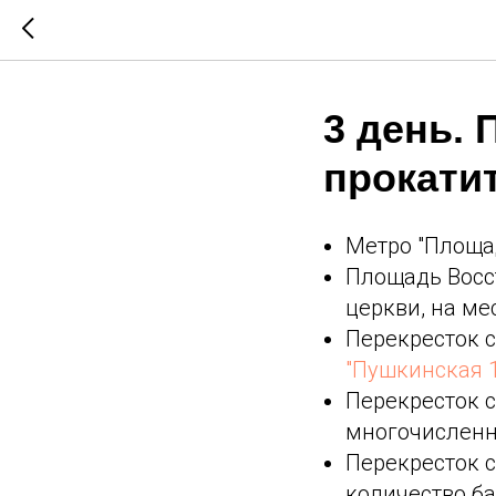
3 день. 
прокатит
Метро "Площад
Площадь Восс
церкви, на ме
Перекресток с
"Пушкинская 
Перекресток 
многочислен
Перекресток 
количество ба