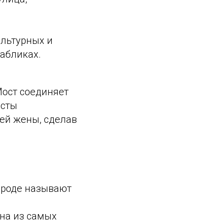
ультурных и
рабликах.
Мост соединяет
исты
ей жены, сделав
народе называют
дна из самых