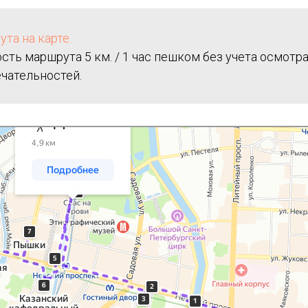
та на карте.
ть маршрута 5 км. / 1 час пешком без учета осмотр
чательностей.
ехать на автомобиле, общественным транспортом или пешком – Яндекс Карты