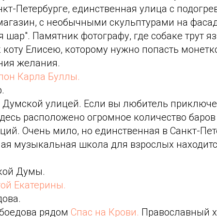
нкт-Петербурге, единственная улица с подогре
магазин, с необычными скульптурами на фасад
шар". Памятник фотографу, где собаке трут яз
 коту Елисею, которому нужно попасть монетко
ния желания.
лон Карла Буллы.
.
с Думской улицей. Если вы любитель приключе
десь расположено огромное количество баров
ий. Очень мило, но единственная в Санкт-Пет
ная музыкальная школа для взрослых находитс
!
кой Думы.
ой Екатерины.
дова.
ибоедова рядом
Спас на Крови.
Православный х