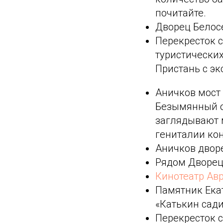
почитайте.
Дворец Белос
Перекресток 
туристических
Пристань с эк
Аничков мост 
Безымянный о
заглядывают 
гениталии кон
Аничков двор
Рядом Дворе
Кинотеатр Авр
Памятник Екат
«Катькин сади
Перекресток с