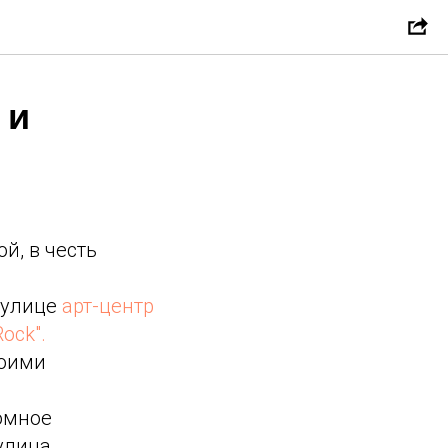
 и
й, в честь
 улице
арт-центр
ock".
воими
омное
улица,