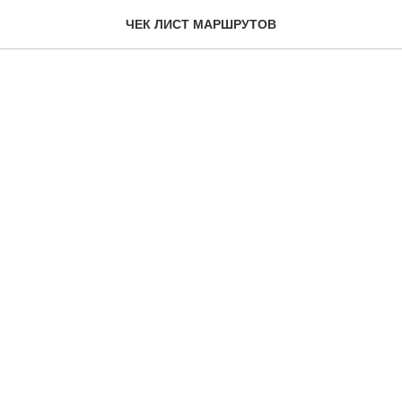
В Петергоф на Метеоре.
ЧЕК ЛИСТ МАРШРУТОВ